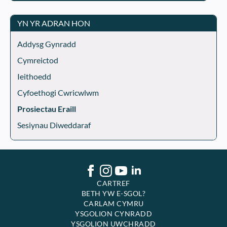
YN YR ADRAN HON
Addysg Gynradd
Cymreictod
Ieithoedd
Cyfoethogi Cwricwlwm
Prosiectau Eraill
Sesiynau Diweddaraf
CARTREF
BETH YW E-SGOL?
CARLAM CYMRU
YSGOLION CYNRADD
YSGOLION UWCHRADD