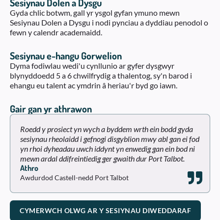
Sesiynau Dolen a Dysgu
Gyda chlic botwm, gall yr ysgol gyfan ymuno mewn
Sesiynau Dolen a Dysgu i nodi pynciau a dyddiau penodol o
fewn y calendr academaidd.
Sesiynau e-hangu Gorwelion
Dyma fodiwlau wedi'u cynllunio ar gyfer dysgwyr
blynyddoedd 5 a 6 chwilfrydig a thalentog, sy'n barod i
ehangu eu talent ac ymdrin â heriau'r byd go iawn.
Gair gan yr athrawon
Roedd y prosiect yn wych a byddem wrth ein bodd gyda
sesiynau rheolaidd i gefnogi disgyblion mwy abl gan ei fod
yn rhoi dyheadau uwch iddynt yn enwedig gan ein bod ni
mewn ardal ddifreintiedig ger gwaith dur Port Talbot.
Athro
Awdurdod Castell-nedd Port Talbot
CYMERWCH OLWG AR Y SESIYNAU DIWEDDARAF